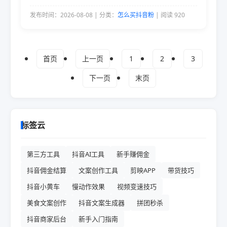
快速增长。
发布时间：2026-08-08 | 分类：
怎么买抖音粉
| 阅读 920
首页
上一页
1
2
3
下一页
末页
标签云
第三方工具
抖音AI工具
新手赚佣金
抖音佣金结算
文案创作工具
剪映APP
带货技巧
抖音小黄车
慢动作效果
视频变速技巧
美食文案创作
抖音文案生成器
拼团秒杀
抖音商家后台
新手入门指南