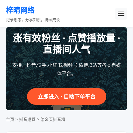
梓晴网络
记录思考，分享知识，持续成长
涨有效粉丝 · 点赞播放量 ·
直播间人气
支持：抖音,快手,小红书,视频号,微博,B站等各类自媒
体平台。
立即进入 · 自助下单平台
主页
>
抖音运营
>
怎么买抖音粉